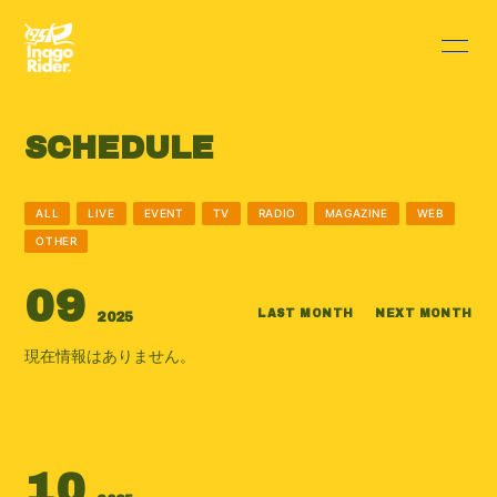
HOME
INFORMATION
SCHEDULE
SCHEDULE
PROFILE
DISCOGRAPHY
VIDEO
ALL
LIVE
EVENT
TV
RADIO
MAGAZINE
WEB
OTHER
BLOG
MOVIE
09
RADIO
PHOTO
LAST MONTH
NEXT MONTH
2025
現在情報はありません。
Q&A
10