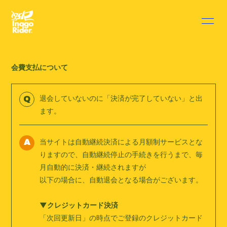
HOME
INFORMATION
会費支払について
SCHEDULE
PROFILE
DISCOGRAPHY
VIDEO
退会していないのに「決済が完了していない」と出
Q
ます。
BLOG
MOVIE
当サイトは自動継続決済による月額制サービスとな
RADIO
PHOTO
A
りますので、自動継続停止の手続きを行うまで、毎
Q&A
月自動的に決済・継続されますが
以下の場合に、自動退会となる場合がございます。
▼クレジットカード決済
「次回更新日」の時点でご登録のクレジットカード