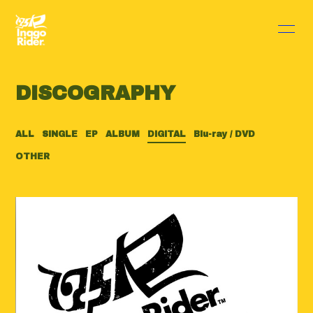
HOME
INFORMATION
DISCOGRAPHY
SCHEDULE
PROFILE
DISCOGRAPHY
VIDEO
ALL
SINGLE
EP
ALBUM
DIGITAL
Blu-ray / DVD
OTHER
BLOG
MOVIE
RADIO
PHOTO
Q&A